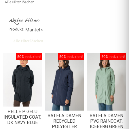
Alle Filter löschen
Aktive Filter:
Produkt
:
Mantel
×
Alle Filter löschen
50% reduziert!
50% reduziert!
50% reduziert!
PELLE P GELU
BATELA DAMEN
BATELA DAMEN
INSULATED COAT,
RECYCLED
PVC RAINCOAT,
DK NAVY BLUE
POLYESTER
ICEBERG GREEN