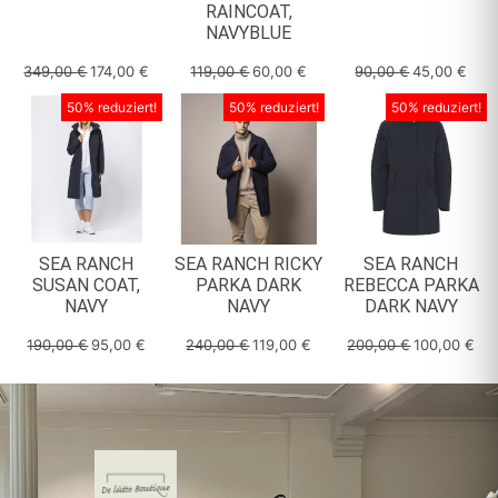
RAINCOAT,
NAVYBLUE
349,00
€
174,00
€
119,00
€
60,00
€
90,00
€
45,00
€
50% reduziert!
50% reduziert!
50% reduziert!
SEA RANCH
SEA RANCH RICKY
SEA RANCH
SUSAN COAT,
PARKA DARK
REBECCA PARKA
NAVY
NAVY
DARK NAVY
190,00
€
95,00
€
240,00
€
119,00
€
200,00
€
100,00
€