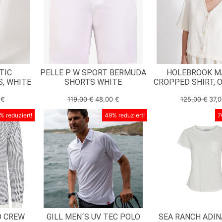
TIC
PELLE P W SPORT BERMUDA
HOLEBROOK M
, WHITE
SHORTS WHITE
CROPPED SHIRT, 
0
€
119,00
€
48,00
€
125,00
€
37,
% reduziert!
49% reduziert!
7
O CREW
GILL MEN´S UV TEC POLO
SEA RANCH ADIN