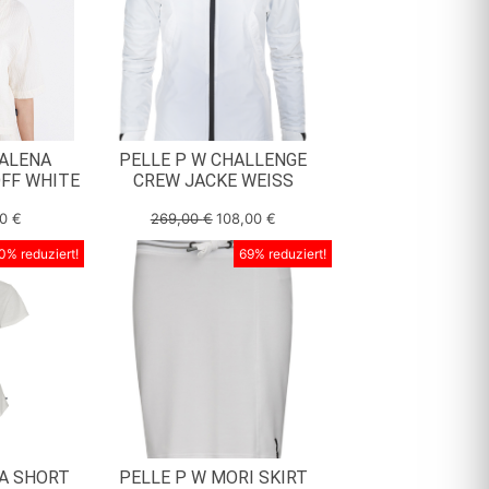
ALENA
PELLE P W CHALLENGE
OFF WHITE
CREW JACKE WEISS
00
€
269,00
€
108,00
€
0% reduziert!
69% reduziert!
A SHORT
PELLE P W MORI SKIRT