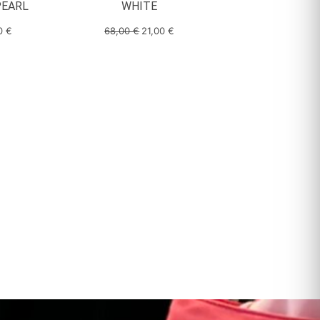
PEARL
WHITE
00
€
68,00
€
21,00
€