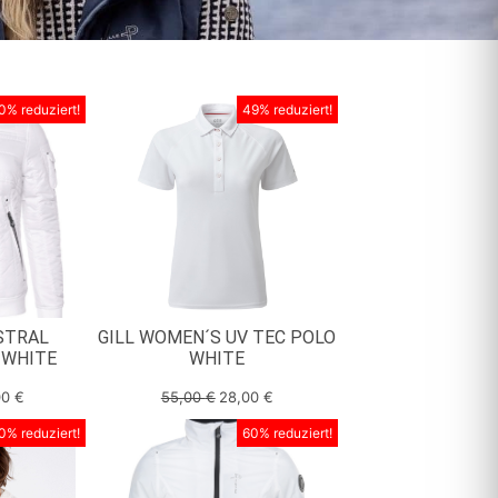
0% reduziert!
49% reduziert!
STRAL
GILL WOMEN´S UV TEC POLO
 WHITE
WHITE
00
€
55,00
€
28,00
€
0% reduziert!
60% reduziert!