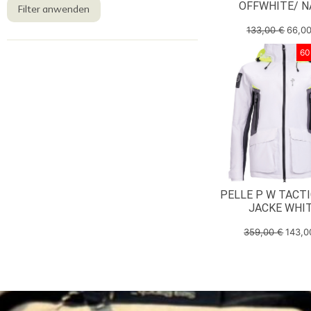
OFFWHITE/ N
Filter anwenden
133,00
€
66,0
60
PELLE P W TACTI
JACKE WHI
359,00
€
143,