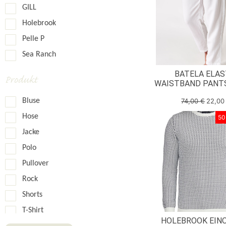
GILL
XL
Holebrook
XS
Pelle P
XXL
Sea Ranch
BATELA ELAS
Produkt
WAISTBAND PANTS
74,00
€
22,0
Bluse
Hose
50
Jacke
Polo
Pullover
Rock
Shorts
T-Shirt
HOLEBROOK EIN