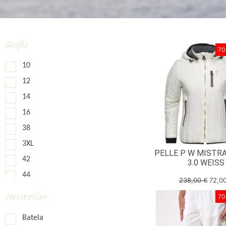
Größe
70
10
12
14
16
38
3XL
PELLE P W MISTR
42
3.0 WEISS
44
238,00
€
72,0
L
Hersteller
70
M
Batela
S