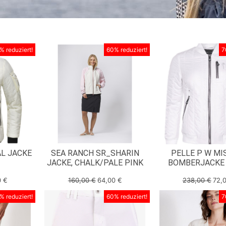
% reduziert!
60% reduziert!
7
AL JACKE
SEA RANCH SR_SHARIN
PELLE P W MI
JACKE, CHALK/PALE PINK
BOMBERJACKE
0
€
160,00
€
64,00
€
238,00
€
72,
% reduziert!
60% reduziert!
7