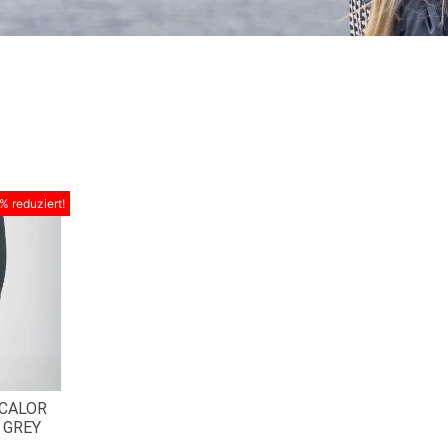
% reduziert!
 CALOR
 GREY