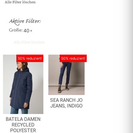
Alle Filter löschen
Aktive Filter:
Größe
:
40
×
Alle Filter löschen
50% reduziert!
50% reduziert!
SEA RANCH JO
JEANS, INDIGO
BATELA DAMEN
RECYCLED
POLYESTER