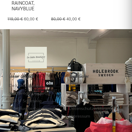
RAINCOAT,
NAVYBLUE
119,00
€
60,00
€
80,00
€
40,00
€
Unser Geschäft
Rechtliches
De lütte Boutique
AGB
Stadtweg 5
Zahlung & Versand
24837 Schleswig
Widerrufsrecht
info@luette-boutique.de
Datenschutzerklärung
04621 98130
Impressum