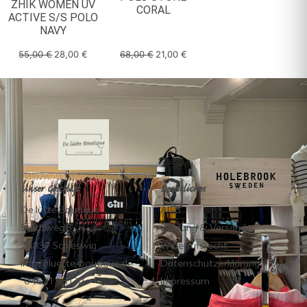
ZHIK WOMEN UV
CORAL
ACTIVE S/S POLO
NAVY
55,00
€
28,00
€
68,00
€
21,00
€
Unser Geschäft
Rechtliches
De lütte Boutique
AGB
Stadtweg 5
Zahlung & Versand
24837 Schleswig
Widerrufsrecht
info@luette-boutique.de
Datenschutzerklärung
04621 98130
Impressum