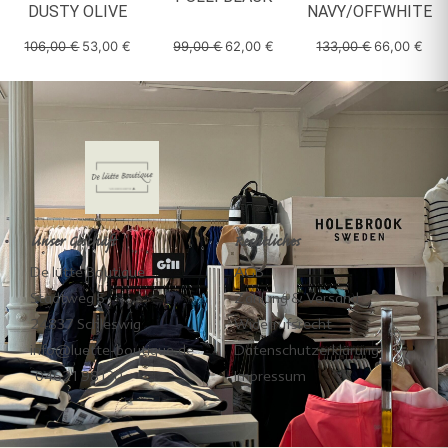
DUSTY OLIVE
NAVY/OFFWHITE
106,00
€
53,00
€
99,00
€
62,00
€
133,00
€
66,00
€
Unser Geschäft
Rechtliches
De lütte Boutique
AGB
Stadtweg 5
Zahlung & Versand
24837 Schleswig
Widerrufsrecht
info@luette-boutique.de
Datenschutzerklärung
04621 98130
Impressum