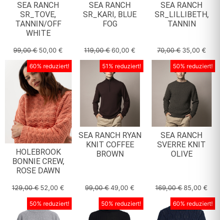
SEA RANCH
SEA RANCH
SEA RANCH
SR_TOVE,
SR_KARI, BLUE
SR_LILLIBETH,
TANNIN/OFF
FOG
TANNIN
WHITE
99,00
€
50,00
€
119,00
€
60,00
€
70,00
€
35,00
€
60% reduziert!
51% reduziert!
50% reduziert!
SEA RANCH RYAN
SEA RANCH
KNIT COFFEE
SVERRE KNIT
HOLEBROOK
BROWN
OLIVE
BONNIE CREW,
ROSE DAWN
129,00
€
52,00
€
99,00
€
49,00
€
169,00
€
85,00
€
50% reduziert!
50% reduziert!
60% reduziert!