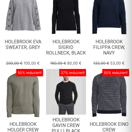
HOLEBROOK
HOLEBROOK EVA
HOLEBROOK
FILIPPA CREW,
SWEATER, GREY
SIGRID
NAVY
ROLLNECK, BLACK
200,00
€
100,00
€
160,00
€
80,00
€
133,00
€
53,00
€
50% reduziert!
37% reduziert!
50% reduziert!
HOLEBROOK
HOLEBROOK
HOLEBROOK EINO
GAVIN CREW
HOLGER CREW
CREW
PULLI BLACK