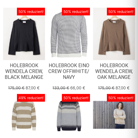
50% reduziert!
50% reduziert!
50% reduziert!
HOLEBROOK
HOLEBROOK EINO
HOLEBROOK
WENDELA CREW,
CREW OFFWHITE/
WENDELA CREW,
BLACK MELANGE
NAVY
OAK MELANGE
175,00
€
87,00
€
133,00
€
66,00
€
175,00
€
87,00
€
49% reduziert!
50% reduziert!
50% reduziert!