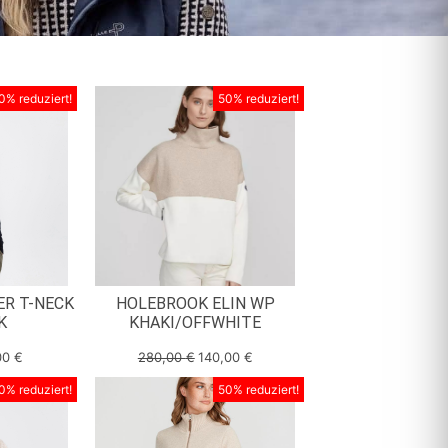
0% reduziert!
50% reduziert!
ER T-NECK
HOLEBROOK ELIN WP
K
KHAKI/OFFWHITE
00
€
280,00
€
140,00
€
0% reduziert!
50% reduziert!