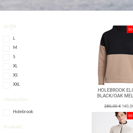
Größe
50
L
M
S
XL
XS
XXL
HOLEBROOK ELI
BLACK/OAK ME
Hersteller
280,00
€
140,
Holebrook
50
Produkt