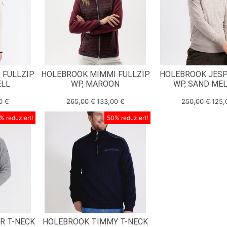
 FULLZIP
HOLEBROOK MIMMI FULLZIP
HOLEBROOK JES
ELL
WP, MAROON
WP, SAND ME
00
€
265,00
€
133,00
€
250,00
€
125
% reduziert!
50% reduziert!
R T-NECK
HOLEBROOK TIMMY T-NECK