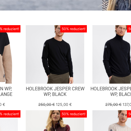
% reduziert!
50% reduziert!
5
N WP,
HOLEBROOK JESPER CREW
HOLEBROOK JESP
LANGE
WP, BLACK
WP, BLAC
00
€
250,00
€
125,00
€
275,00
€
137,
% reduziert!
50% reduziert!
5