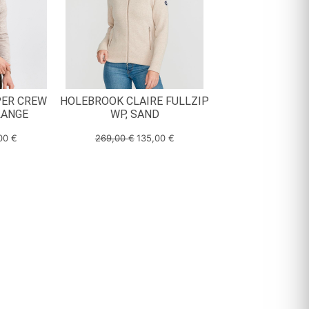
PER CREW
HOLEBROOK CLAIRE FULLZIP
LANGE
WP, SAND
,00
€
269,00
€
135,00
€