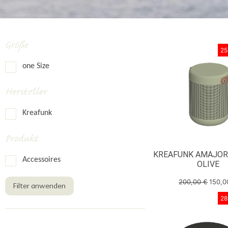
Größe
25
one Size
Hersteller
Kreafunk
Produkt
KREAFUNK AMAJOR 
Accessoires
OLIVE
200,00
€
150,
Filter anwenden
28