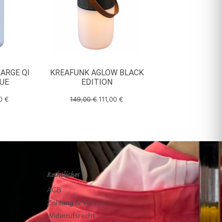
ARGE QI
KREAFUNK AGLOW BLACK
UE
EDITION
00
€
149,00
€
111,00
€
Rechtliches
AGB
Zahlung & Versand
Widerrufsrecht