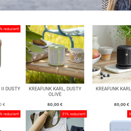
% reduziert!
II DUSTY
KREAFUNK KARL, DUSTY
KREAFUNK KARL
OLIVE
00
€
80,00
€
80,00
€
% reduziert!
31% reduziert!
3