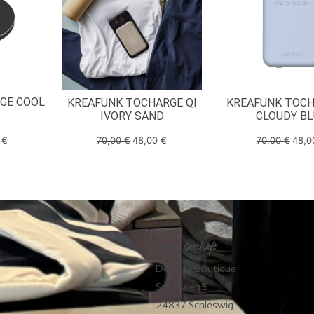
GE COOL
KREAFUNK TOCHARGE QI
KREAFUNK TOCH
IVORY SAND
CLOUDY BL
0
€
70,00
€
48,00
€
70,00
€
48,
Unser Geschäft
De lütte Boutique
Stadtweg 5
24837 Schleswig