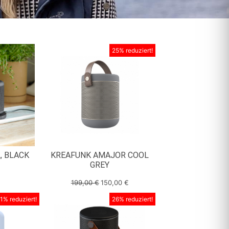
25% reduziert!
, BLACK
KREAFUNK AMAJOR COOL
GREY
199,00
€
150,00
€
1% reduziert!
26% reduziert!