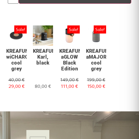
Sale!
Sale!
Sale!
KREAFUNK
KREAFUNK
KREAFUNK
KREAFUNK
wiCHARGE
Karl,
aGLOW
aMAJOR
cool
black
Black
cool
grey
Edition
grey
40,00
€
149,00
€
199,00
€
29,00
€
80,00
€
111,00
€
150,00
€