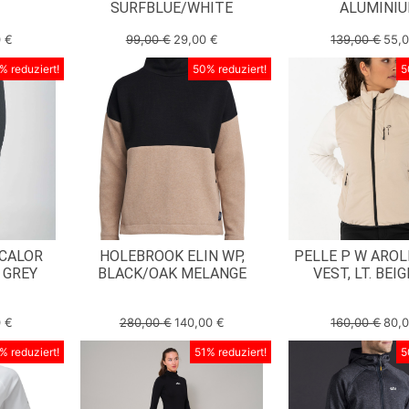
SURFBLUE/WHITE
ALUMINI
0
€
99,00
€
29,00
€
139,00
€
55,
% reduziert!
50% reduziert!
5
 CALOR
HOLEBROOK ELIN WP,
PELLE P W AROL
 GREY
BLACK/OAK MELANGE
VEST, LT. BEI
0
€
280,00
€
140,00
€
160,00
€
80,
% reduziert!
51% reduziert!
5