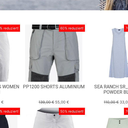
% reduziert!
60% reduziert!
7
TS WOMEN
PP1200 SHORTS ALUMINIUM
SEA RANCH SR_
M
POWDER B
0
€
139,00
€
55,00
€
110,00
€
33,
% reduziert!
50% reduziert!
7