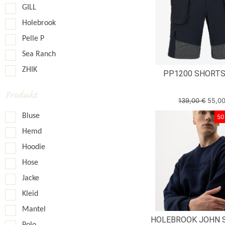
GILL
42
Holebrook
44
Pelle P
L
Sea Ranch
M
ZHIK
PP1200 SHORTS
S
XL
Produkt
139,00
€
55,0
XS
Bluse
50
XXL
Hemd
XXXL
Hoodie
Hose
Jacke
Kleid
Mantel
HOLEBROOK JOHN 