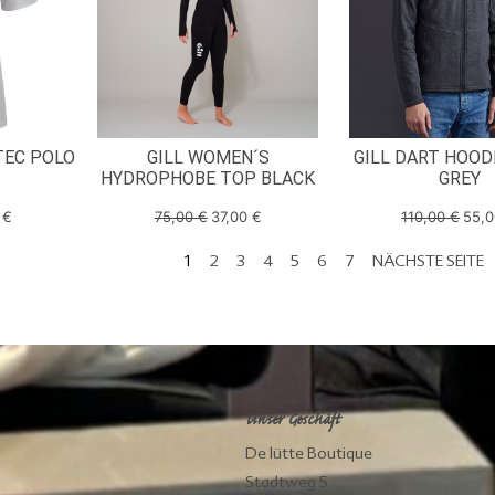
TEC POLO
GILL WOMEN´S
GILL DART HOOD
HYDROPHOBE TOP BLACK
GREY
0
€
75,00
€
37,00
€
110,00
€
55,
1
2
3
4
5
6
7
NÄCHSTE SEITE
Unser Geschäft
De lütte Boutique
Stadtweg 5