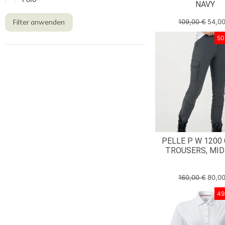
Polo
NAVY
Pullover
109,00
€
54,0
Filter anwenden
Rock
50
Shirt
Shorts
Sweater
T-Shirt
Top
Weste
PELLE P W 1200
Windstopper
TROUSERS, MID
160,00
€
80,0
49