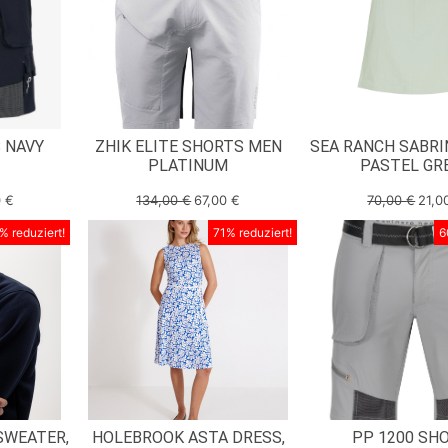
 NAVY
ZHIK ELITE SHORTS MEN
SEA RANCH SABRI
PLATINUM
PASTEL GR
0
€
134,00
€
67,00
€
70,00
€
21,0
% reduziert!
71% reduziert!
6
SWEATER,
HOLEBROOK ASTA DRESS,
PP 1200 SH