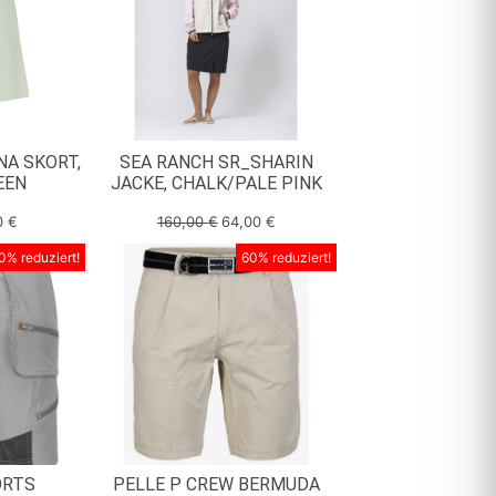
NA SKORT,
SEA RANCH SR_SHARIN
EEN
JACKE, CHALK/PALE PINK
0
€
160,00
€
64,00
€
0% reduziert!
60% reduziert!
ORTS
PELLE P CREW BERMUDA