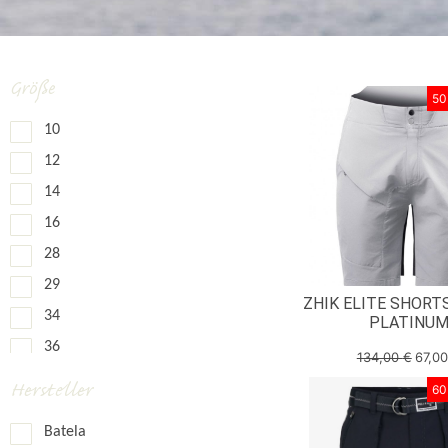
Größe
50
10
12
14
16
28
29
ZHIK ELITE SHOR
34
PLATINU
36
134,00
€
67,0
38
Hersteller
60
3XL
Batela
40