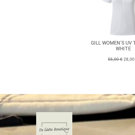
GILL WOMEN´S UV 
WHITE
55,00
€
28,0