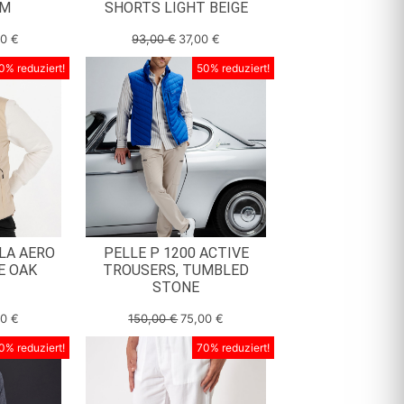
UM
SHORTS LIGHT BEIGE
00
€
93,00
€
37,00
€
0% reduziert!
50% reduziert!
LA AERO
PELLE P 1200 ACTIVE
GE OAK
TROUSERS, TUMBLED
STONE
00
€
150,00
€
75,00
€
0% reduziert!
70% reduziert!