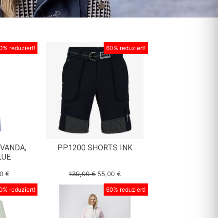
0% reduziert!
60% reduziert!
VANDA,
PP1200 SHORTS INK
LUE
00
€
139,00
€
55,00
€
0% reduziert!
60% reduziert!