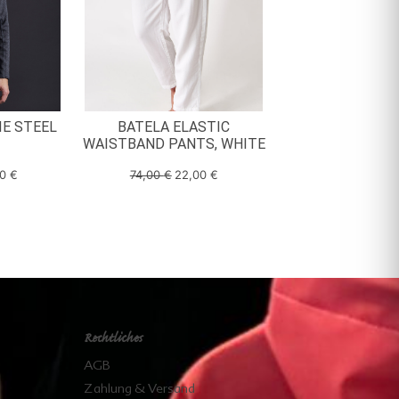
IE STEEL
BATELA ELASTIC
WAISTBAND PANTS, WHITE
00
€
74,00
€
22,00
€
Rechtliches
AGB
Zahlung & Versand