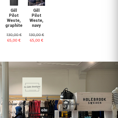
Gill
Gill
Pilot
Pilot
Weste,
Weste,
graphite
navy
130,00
€
130,00
€
65,00
€
65,00
€
Unser Geschäft
Rechtliches
De lütte Boutique
AGB