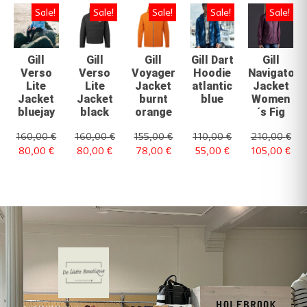
Sale!
Sale!
Sale!
Sale!
Sale!
Gill
Gill
Gill
Gill Dart
Gill
Verso
Verso
Voyager
Hoodie
Navigator
Lite
Lite
Jacket
atlantic
Jacket
Jacket
Jacket
burnt
blue
Women
bluejay
black
orange
´s Fig
160,00
€
160,00
€
155,00
€
110,00
€
210,00
€
80,00
€
80,00
€
78,00
€
55,00
€
105,00
€