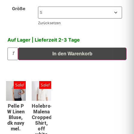
Größe
Zurücksetzen
Auf Lager | Lieferzeit 2-3 Tage
In den Warenkorb
Sale!
Sale!
Pelle P
Holebrook
W Linen
Malena
Bluse,
Cropped
dk navy
Shirt,
mel.
off