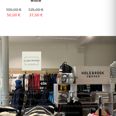
white
100,00
€
125,00
€
50,00
€
37,00
€
Unser Geschäft
Rechtliches
De lütte Boutique
AGB
Stadtweg 5
Zahlung & Versand
24837 Schleswig
Widerrufsrecht
info@luette-boutique.de
Datenschutzerklärung
04621 98130
Impressum