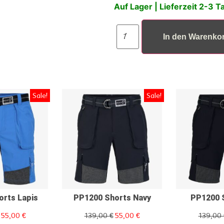
Auf Lager | Lieferzeit 2-3 T
In den Warenko
Sale!
Sale!
orts Lapis
PP1200 Shorts Navy
PP1200 S
55,00
€
139,00
€
55,00
€
139,00