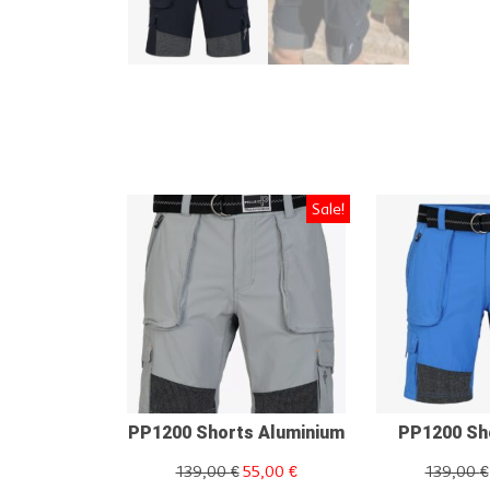
Sale!
PP1200 Shorts Aluminium
PP1200 Sh
139,00
€
55,00
€
139,00
€