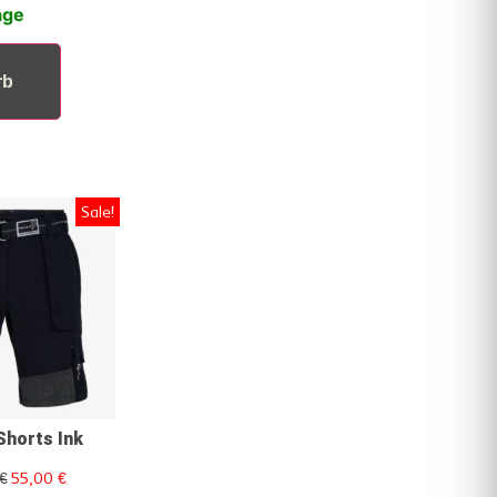
age
rb
Sale!
horts Ink
€
55,00
€