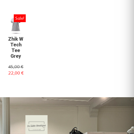
Sale!
Zhik W
Tech
Tee
Grey
45,00
€
22,00
€